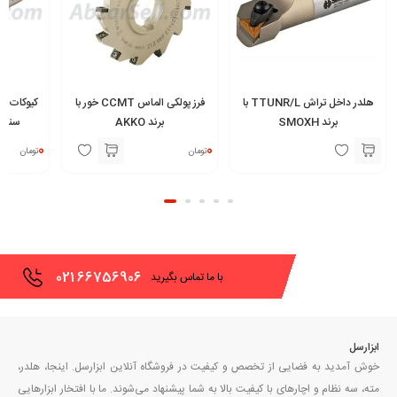
هلدر داخل تراش TTUNR/L با
فرز پولکی الماس CCMT خور با
کیوکات ب
برند SMOXH
برند AKKO
سندویک
0
0
تومان
تومان
021
66756906
با ما تماس بگیرید
ابزارسل
خوش آمدید به فضایی از تخصص و کیفیت در فروشگاه آنلاین ابزارسل. اینجا، هلدر،
مته، سه نظام و اچارهای با کیفیت بالا به شما پیشنهاد می‌شوند. ما با افتخار ابزارهایی