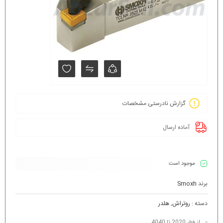
گزارش نادرستی مشخصات
آماده ارسال
موجود است
برند
Smoxh
دسته :
روتراش
,
هلدر
از فطر 2020 تا 4040