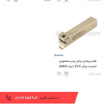
هلدر پیشانی تراش چپ مخصوص
اینسرت برش ZCC با برند AKKO
تماس بگیرید
021
66756906
با ما تماس بگیرید