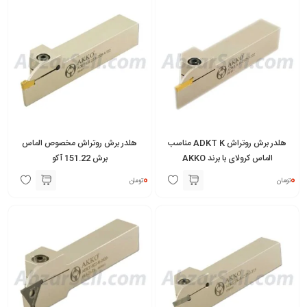
هلدر برش روتراش ADKT K مناسب
هلدر برش روتراش مخصوص الماس
الماس کرولای با برند AKKO
برش 151.22 آکو
0
0
تومان
تومان