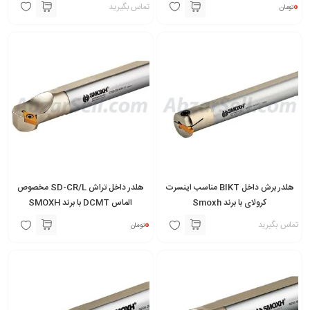
0
تماس بگیرید
تومان
هلدر برش داخل BIKT مناسب اینسرت
هلدر داخل تراش SD-CR/L مخصوص
کرولای با برند Smoxh
الماس DCMT با برند SMOXH
0
تماس بگیرید
تومان