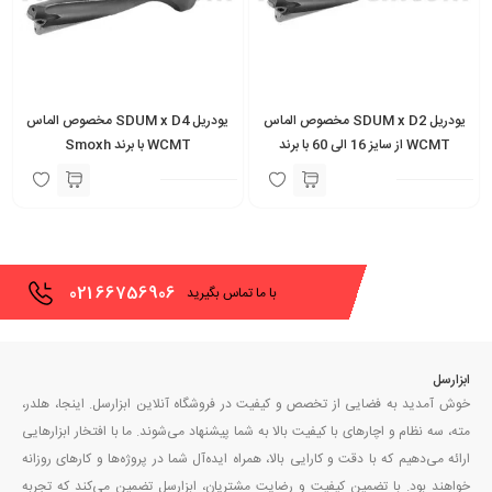
یودریل SDUM x D2 مخصوص الماس
یودریل SDUM x D4 مخصوص الماس
WCMT از سایز 16 الی 60 با برند
WCMT با برند Smoxh
SMOXH
021
66756906
با ما تماس بگیرید
ابزارسل
خوش آمدید به فضایی از تخصص و کیفیت در فروشگاه آنلاین ابزارسل. اینجا، هلدر،
مته، سه نظام و اچارهای با کیفیت بالا به شما پیشنهاد می‌شوند. ما با افتخار ابزارهایی
ارائه می‌دهیم که با دقت و کارایی بالا، همراه ایده‌آل شما در پروژه‌ها و کارهای روزانه
خواهند بود. با تضمین کیفیت و رضایت مشتریان، ابزارسل تضمین می‌کند که تجربه