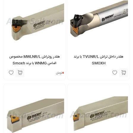
هلدر داخل تراش TVUNR/L با برند
هلدر روتراش MWLNR/L مخصوص
SMOXH
الماس WNMG با برند Smoxh
0
تومان