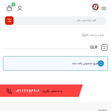
0
خانه
/
برندها
/ QLR
QLR
هیچ محصولی یافت نشد.
021
66756906
با ما تماس بگیرید
ابزارسل