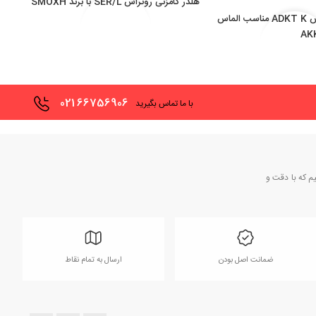
هلدر گامزنی روتراش SER/L با برند SMOXH
هلدر برش روتراش ADKT K مناسب الماس
021
66756906
با ما تماس بگیرید
یم که با دقت و
ضمانت اصل بودن
ارسال به تمام نقاط