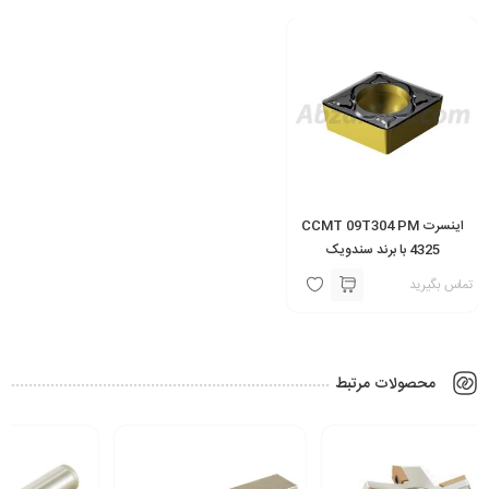
اینسرت CCMT 09T304 PM
4325 با برند سندویک
تماس بگیرید
محصولات مرتبط