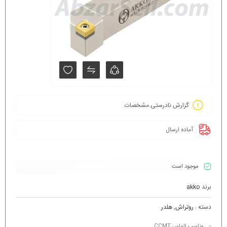
گزارش نادرستی مشخصات
آماده ارسال
موجود است
برند
akko
دسته :
روتراش
,
هلدر
مناسب الماس CCMT