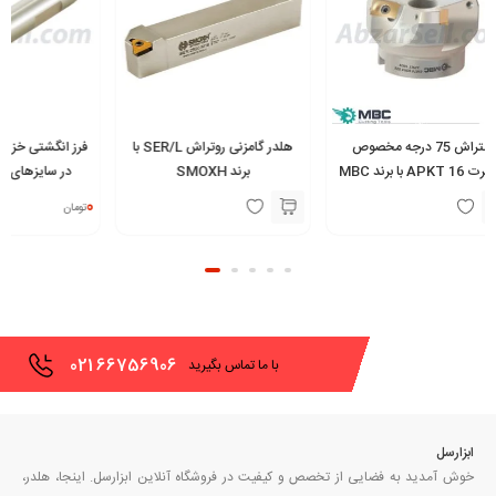
هلدر گامزنی روتراش SER/L با
فرز انگشتی خزینه زن الماس خور
برند SMOXH
در سایزهای مختلف با برند
16 با برند SMOXH
AKKO
0
0
تومان
تومان
021
66756906
با ما تماس بگیرید
ابزارسل
خوش آمدید به فضایی از تخصص و کیفیت در فروشگاه آنلاین ابزارسل. اینجا، هلدر،