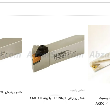
تماس بگیرید
هلدر روتراش STJCR/L با برند SMOXH
AT مناسب اینسرت
هلدر روتراش TDJNR/L با برند SMOXH