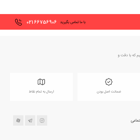
021
66756906
با ما تماس بگیرید
یم که با دقت و
ضمانت اصل بودن
ارسال به تمام نقاط
ماعی