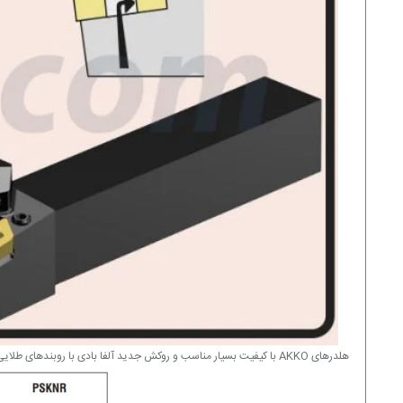
هلدرهای AKKO با کیفیت بسیار مناسب و روکش جدید آلفا بادی با روبندهای طلایی رنگ در ابزارسل موجود می باشد.