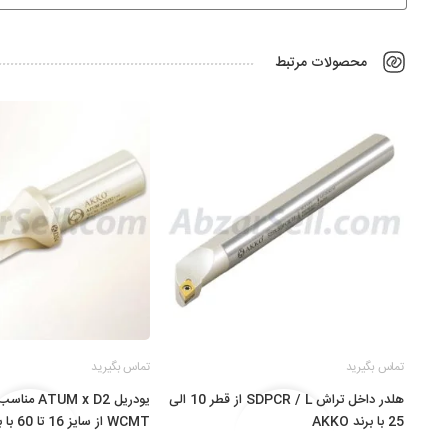
محصولات مرتبط
تماس بگیرید
تماس بگیرید
هلدر داخل تراش SDPCR / L از قطر 10 الی
یودریل UM x D2
25 با برند AKKO
WCMT از سایز 16 تا 60 با برند AKKO