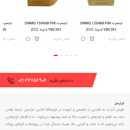
اینسرت SNMG 120408 PM
اینسرت DNMG 150608 PM
YBC351 با برند ZCC
YBC351 با برند ZCC
4225 با برند سن
تماس بگیرید
تماس بگیرید
تماس بگیری
021
66756906
با ما تماس بگیرید
ابزارسل
خوش آمدید به فضایی از تخصص و کیفیت در فروشگاه آنلاین ابزارسل. اینجا، هلدر،
مته، سه نظام و اچارهای با کیفیت بالا به شما پیشنهاد می‌شوند. ما با افتخار ابزارهایی
ارائه می‌دهیم که با دقت و کارایی بالا، همراه ایده‌آل شما در پروژه‌ها و کارهای روزانه