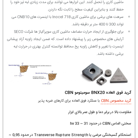
ماشین کاری را تحمل کنند. این ابزارها می توانند برای مدت زیادی لبه تیز خود را
حفظ کنند و بنابراین کیفیت سطح را ثابت نگه داردن.
سرهت های برشی برای ماشین کاری Inocel 718 با اینسرت های CNB10 می
تواند 300 تا 400 متر بر دقیقه باشد.
برای جلوگیری از ایجاد حرارت مضاعف ماشین کاری سوپرآلیاژ ها شرکت SECO
آرایش های مخصوص زیر را پیشنهاد داده است. که ضمن ایجاد زاویه آزاد پیشانی
اینسرت با تغییر و کاهش زاویه پخ محافظ توانسته کنترل بهتری در حرارت لبه
برشی داشته باشد.
گرید فوق العاده BNX20 سومیتومو CBN
گرید مخصوص CBN
با عملکرد فوق العاده برای کارهای ضربه پذیر
مقاومت بالا در برابر دما و طول عمر بالای ابزار
سختی الماس CBN در حدود 31 ~ 33 hv
استحکام گسیختگی عرضی یا Transverse Rupture Strength در حدود 0,95 ~