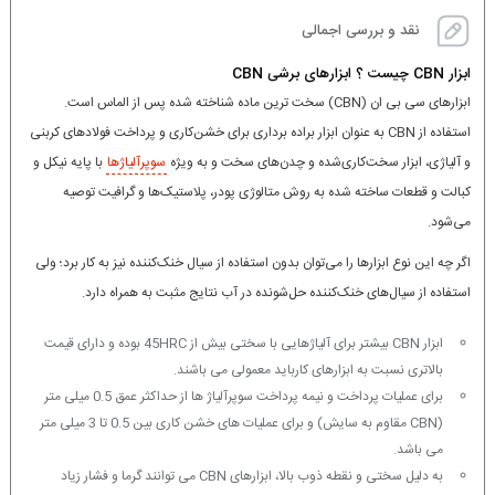
نقد و بررسی اجمالی
ابزار CBN چیست ؟ ابزارهای برشی CBN
ابزارهای سی بی ان (CBN) سخت ترین ماده شناخته شده پس از الماس است.
استفاده از CBN به عنوان ابزار براده برداری برای خشن‌کاری و پرداخت فولادهای کربنی
و آلیاژی، ابزار سخت‌کاری‌شده و چدن‌های سخت و به ویژه
سوپرآلیاژها
با پایه نیکل و
کبالت و قطعات ساخته شده به روش متالوژی پودر، پلاستیک‌ها و گرافیت توصیه
می‌شود.
اگر چه این نوع ابزارها را می‌توان بدون استفاده از سیال خنک‌کننده نیز به کار برد؛ ولی
استفاده از سیال‌های خنک‌کننده حل‌شونده در آب نتایج مثبت به همراه دارد.
ابزار CBN بیشتر برای آلیاژهایی با سختی بیش از 45HRC بوده و دارای قیمت
بالاتری نسبت به ابزارهای کارباید معمولی می باشند.
برای عملیات پرداخت و نیمه پرداخت سوپرآلیاژ ها از حداکثر عمق 0.5 میلی متر
(CBN مقاوم به سایش) و برای عملیات های خشن کاری بین 0.5 تا 3 میلی متر
می باشد.
به دلیل سختی و نقطه ذوب بالا، ابزارهای CBN می توانند گرما و فشار زیاد