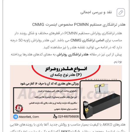
نقد و بررسی اجمالی
هلدر تراشکاری مستقیم PCMNN مخصوص اینسرت CNMG
هلدر تراشکاری روتراش مستقیم PCMNN در قطرهای مختلف و شکل روبند دار
مناسب برای
الماس تراشکاری CNMG
می باشد. این هلدر روتراش زاویه 50 درجه
دارد که در ادامه می توانید نقشه هلدر را نیز مشاهده کنید.
پیش از این نیز در مقاله
هلدر تراشکاری روتراش
به معنای کدهای هلدرها پرداخته
بودیم.
هلدرهای AKKO با کیفیت بسیار مناسب و روکش جدید آلفا بادی با روبندهای طلایی
رنگ در ابزارسل موجود می باشد.
شرکت AKKO
آکو ترکیه یکی از برترین تولیدکنندگان