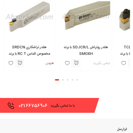
هلدر روتراش SDJCR/L با برند
هلدر تراشکاری SRDCN
SMOXH
مخصوص الماس RC.T با برند
مناسب ا
AKKO
0
0
تماس بگیرید
تومان
تومان
021
66756906
با ما تماس بگیرید
ابزارسل