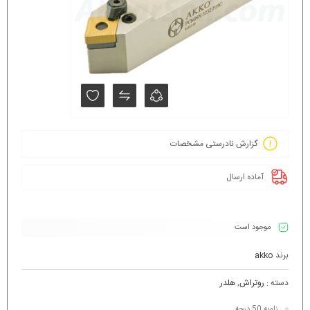
گزارش نادرستی مشخصات
آماده ارسال
موجود است
برند
akko
دسته :
روتراش
,
هلدر
زاویه 50 درجه