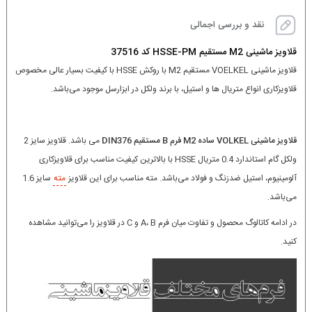
نقد و بررسی اجمالی
قلاویز ماشینی M2 مستقیم HSSE-PM کد 37516
قلاویز ماشینی VOELKEL مستقیم M2 با روکش HSSE با کیفیت بسیار عالی مخصوص
قلاویزکاری انواع متریال ها و استیل، با برند ولکل در ابزارسل موجود می‌باشد.
قلاویز ماشینی VOLKEL ساده M2 فرم B مستقیم DIN376
می باشد. قلاویز سایز 2
ولکل گام استاندارد 0.4 متریال HSSE با بالاترین کیفیت مناسب برای قلاویزکاری
آلومینیوم، استیل ضدزنگ و فولاد می‌باشد. مته مناسب برای این قلاویز
مته
سایز 1.6
می‌باشد.
در ادامه کاتالوگ محصول و تفاوت میان فرم A، B و C در قلاویز را می‌توانید مشاهده
کنید.