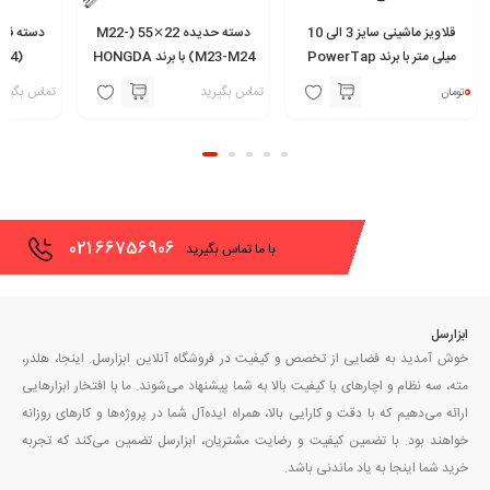
قلاویز ماشینی سایز 3 الی 10
دسته حدیده 22⨯55 (M22-
میلی متر با برند PowerTap
M23-M24) با برند HONGDA
ساخت گورینگ آلمان
0
تماس بگیرید
تماس بگیری
تومان
021
66756906
با ما تماس بگیرید
ابزارسل
خوش آمدید به فضایی از تخصص و کیفیت در فروشگاه آنلاین ابزارسل. اینجا، هلدر،
مته، سه نظام و اچارهای با کیفیت بالا به شما پیشنهاد می‌شوند. ما با افتخار ابزارهایی
ارائه می‌دهیم که با دقت و کارایی بالا، همراه ایده‌آل شما در پروژه‌ها و کارهای روزانه
خواهند بود. با تضمین کیفیت و رضایت مشتریان، ابزارسل تضمین می‌کند که تجربه
خرید شما اینجا به یاد ماندنی باشد.