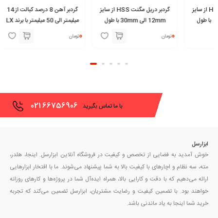
گردبر دریل مگنت HSS از سایز
گردبر آهن 8 درصد کبالت از 14
12mm الی 30mm با طول
میلیمتر الی 50 میلیمتر با برند LX
150 میلیمتر با برند STAR MAX
30mm با برند GROLLEN
0
0
0
تومان
تومان
تومان
021
66756906
با ما تماس بگیرید
ابزارسل
خوش آمدید به فضایی از تخصص و کیفیت در فروشگاه آنلاین ابزارسل. اینجا، هلدر،
مته، سه نظام و اچارهای با کیفیت بالا به شما پیشنهاد می‌شوند. ما با افتخار ابزارهایی
ارائه می‌دهیم که با دقت و کارایی بالا، همراه ایده‌آل شما در پروژه‌ها و کارهای روزانه
خواهند بود. با تضمین کیفیت و رضایت مشتریان، ابزارسل تضمین می‌کند که تجربه
خرید شما اینجا به یاد ماندنی باشد.