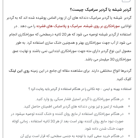
گردبر شیشه یا گردبر سرامیک چیست؟
گردبر شیشه یا گردبر سرامیک دندانه های آن از پودر الماس پوشیده شده اند که به گردبر
توانایی
سوراخکاری بر روی شیشه، سرامیک و پلاستیک های فشرده
را می دهد . در
استفاده از گردبر شیشه توصیه می شود که هر 20 ثانیه درسطحی که سوراخکاری انجام
می شود از آب جهت سوراخکاری بهتر و همچنین خنک سازی استفاده کرد. به طور
معمول این نوع گردبر دارای مته جهت سوراخکاری ابتدایی نمی باشند و نهایت عمق
سوراخکاری 30 میلیمتر می باشد.
گردبرها انواع مختلفی دارند. برای مشاهده مقاله ای جامع در این زمینه
روی این لینک
کلیک کنید.
استفاده بهینه و ایمن – چه نکاتی را در هنگام استفاده از گردبر باید رعایت کرد ؟
در هنگام سورراخکاری با گردبر استیل فشار سبکی رو وارد کنید.
همیشه از تمیز و تیز بودن دندانه های گردبر الماس اطمینان حاصل کنید.
در هنگام سوراخکاری استفاده ار مایع روان کننده و خنک کننده توصیه میشود در
صورت نبود مایع روان کننده بهتر است بعد از هر 30 ثانیه استفاده ، زمانی کوتاه
جهت خنک شدن داده شود.
در هنگام خرید سعی کنید با توجه به جنس سطحی که قرار است برای آن