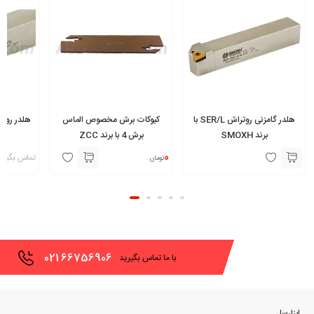
هلدر گامزنی روتراش SER/L با
کیوکات برش مخصوص الماس
برند SMOXH
برش 4 با برند ZCC
0
تماس بگیری
تومان
021
66756906
با ما تماس بگیرید
ابزارسل