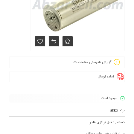
گزارش نادرستی مشخصات
آماده ارسال
موجود است
برند
akko
دسته :
داخل تراش
,
هلدر
در قطر و طول های مختلف