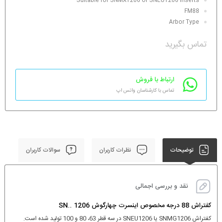
Suitable for SNMX1206 or SNEU1206 Inserts
FM88
Arbor Type
تماس بگیرید
ارتباط با فروش
تماس با کارشناسان واتس اپ
توضیحات
نظرات کاربران
سوالات کاربران
نقد و بررسی اجمالی
کفتراش 88 درجه مخصوص اینسرت چهارگوش SN.. 1206
کفتراش SNMG1206 یا SNEU1206 در سه قطر 63، 80 و 100 تولید شده است.