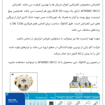
کفتراش مخصوص کفتراشی انواع متریال ها با بهترین کیفیت می باشد. کفتراش
AFM88C-SN12 دارای یک روبند ACK-05 روی هر اینسرت می باشد. همچنین پیچ
اینسرت، پیچ روبند و آچار به همراه یک لوبریکانت مس جهت خنک کاری ابزار از ویژگی
های این کفتراش است. طبق کاتالوگ مناسب برای الماس های فرزکاری SN 1206 با
برندهای مختلف می باشد.
جهت تهیه اینسرت ها نیز میتوانید با مسئولین فروش ابزارسل در تماس باشید.
شرکت آکو یکی از برترین تولیدکنندگان در سطح اروپا می باشد و ابزارهای تولید شده
اش را به بیش از 60 کشور دنیا صادر میکند.
در تصویر زیر کاتالوگ این محصول با کد AFM88C-SN12 را میتوانید مشاهده نمایید: