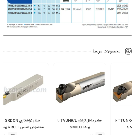
محصولات مرتبط
هلدر داخل تراش TVUNR/L با
هلدر تراشکاری SRDCN
برند SMOXH
مخصوص الماس RC.T با برند
کد APMR با برند AKKO
AKKO