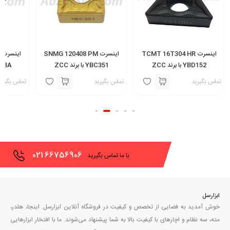
اینسرت TCMT 16T304 HR
اینسرت SNMG 120408 PM
YBD152 با برند ZCC
YBC351 با برند ZCC
H13A با برند س
تماس بگیرید
تماس بگیرید
تماس بگیری
021
66756906
با ما تماس بگیرید
ابزارسل
خوش آمدید به فضایی از تخصص و کیفیت در فروشگاه آنلاین ابزارسل. اینجا، هلدر،
مته، سه نظام و اچارهای با کیفیت بالا به شما پیشنهاد می‌شوند. ما با افتخار ابزارهایی