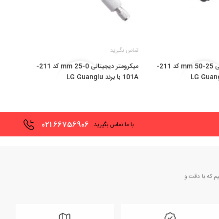
تماس بگیرید
میکرومتر دیجیتالی 25-50 mm کد 211-
میکرومتر دیجیتالی 0-25 mm کد 211-
101A با برند LG Guanglu
021
66756906
با ما تماس بگیرید
یم که با دقت و