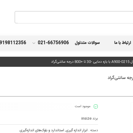
ارتباط با ما
سوالات متداول
021-66756906
9198112356
ی‌گراد
موجود است
برند
insize
دسته :
ابزار اندازه گیری
,
استاندارد و بلوک‌های اندازه‌گیری