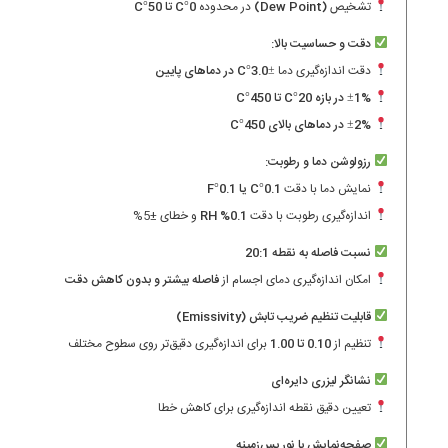
تشخیص
(Dew Point)
در محدوده
0°C تا 50°C
دقت و حساسیت بالا:
دقت اندازه‌گیری دما
±3.0°C در دماهای پایین
±1% در بازه 20°C تا 450°C
±2% در دماهای بالای 450°C
رزولوشن دما و رطوبت:
نمایش دما با دقت
0.1°C یا 0.1°F
اندازه‌گیری رطوبت با دقت
0.1% RH
و خطای ±5%
نسبت فاصله به نقطه 20:1
امکان اندازه‌گیری دمای اجسام از
فاصله بیشتر و بدون کاهش دقت
قابلیت تنظیم ضریب تابش (Emissivity)
تنظیم از
0.10 تا 1.00
برای اندازه‌گیری دقیق‌تر روی سطوح مختلف
نشانگر لیزری دایره‌ای
تعیین دقیق نقطه اندازه‌گیری برای کاهش خطا
صفحه‌نمایش با نور پس‌زمینه