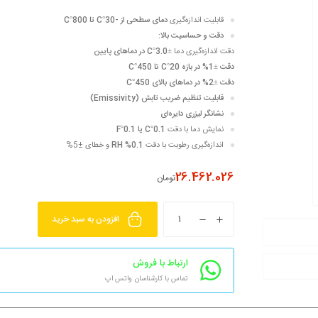
قابلیت اندازه‌گیری
دمای سطحی از -30°C تا 800°C
دقت و حساسیت بالا:
دقت اندازه‌گیری دما
±3.0°C در دماهای پایین
دقت ±1% در بازه 20°C تا 450°C
دقت ±2% در دماهای بالای 450°C
قابلیت تنظیم ضریب تابش (Emissivity)
نشانگر لیزری دایره‌ای
نمایش دما با دقت
0.1°C یا 0.1°F
اندازه‌گیری رطوبت با دقت
0.1% RH
و خطای ±5%
26.462.026
تومان
افزودن به سبد خرید
ارتباط با فروش
تماس با کارشناسان واتس اپ