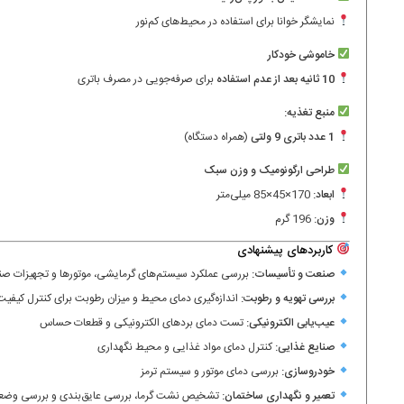
نمایشگر خوانا برای استفاده در محیط‌های کم‌نور
خاموشی خودکار
10 ثانیه بعد از عدم استفاده
برای صرفه‌جویی در مصرف باتری
منبع تغذیه:
1 عدد باتری 9 ولتی
(همراه دستگاه)
طراحی ارگونومیک و وزن سبک
ابعاد:
170×45×85 میلی‌متر
وزن:
196 گرم
کاربردهای پیشنهادی
صنعت و تأسیسات:
بررسی عملکرد سیستم‌های گرمایشی، موتورها و تجهیزات ص
بررسی تهویه و رطوبت:
اندازه‌گیری دمای محیط و میزان رطوبت برای کنترل کیفیت
عیب‌یابی الکترونیکی:
تست دمای بردهای الکترونیکی و قطعات حساس
صنایع غذایی:
کنترل دمای مواد غذایی و محیط نگهداری
خودروسازی:
بررسی دمای موتور و سیستم ترمز
تعمیر و نگهداری ساختمان:
تشخیص نشت گرما، بررسی عایق‌بندی و بررسی وضع